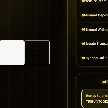
Website Resmi
Minimal Depos
Minimal Withd
Metode Transa
+4 lebih
banyak
Layanan Onlin
P
Bonus Selam
TRIBUNTOGEL