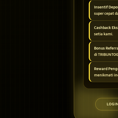
Insentif Depo
super cepat d
Cashback Eks
setia kami.
Bonus Referr
di TRIBUNTOG
Reward Peng
menikmati ino
LOGIN