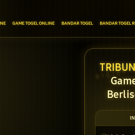
INE
GAME TOGEL ONLINE
BANDAR TOGEL
BANDAR TOGEL R
TRIBU
Game
Berli
I