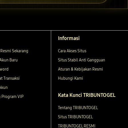
Informasi
 Resmi Sekarang
Cara Akses Situs
 Akun Baru
Situs Stabil Anti Gangguan
sword
Aturan & Kebijakan Resmi
t Transaksi
Hubungi Kami
 Akun
Kata Kunci TRIBUNTOGEL
 Program VIP
Tentang TRIBUNTOGEL
Situs TRIBUNTOGEL
TRIBUNTOGEL RESMI