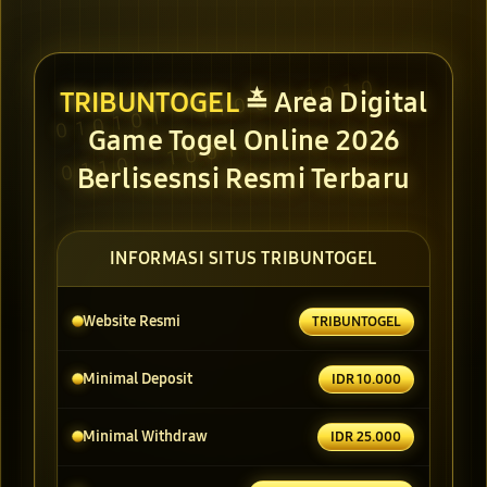
TRIBUNTOGEL
≛ Area Digital
Game Togel Online 2026
Berlisesnsi Resmi Terbaru
INFORMASI SITUS TRIBUNTOGEL
Website Resmi
TRIBUNTOGEL
Minimal Deposit
IDR 10.000
Minimal Withdraw
IDR 25.000