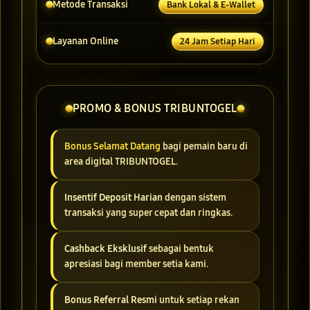
Metode Transaksi
Bank Lokal & E-Wallet
Layanan Online
24 Jam Setiap Hari
PROMO & BONUS TRIBUNTOGEL
Bonus Selamat Datang
bagi pemain baru di
area digital TRIBUNTOGEL.
Insentif Deposit Harian
dengan sistem
transaksi yang super cepat dan ringkas.
Cashback Eksklusif
sebagai bentuk
apresiasi bagi member setia kami.
Bonus Referral Resmi
untuk setiap rekan