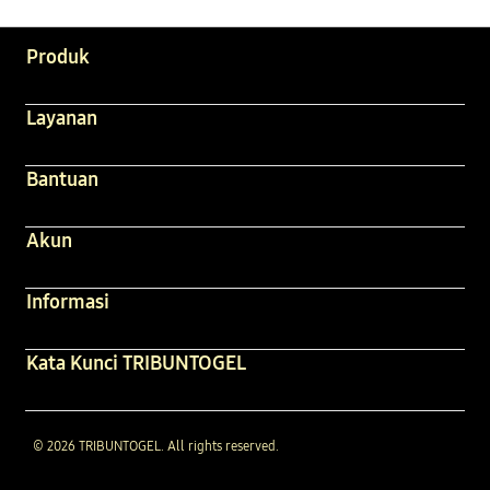
Buka
Footer Navigation
Produk
Buka
Layanan
Buka
Bantuan
Buka
Akun
Buka
Informasi
Buka
Kata Kunci TRIBUNTOGEL
© 2026 TRIBUNTOGEL. All rights reserved.